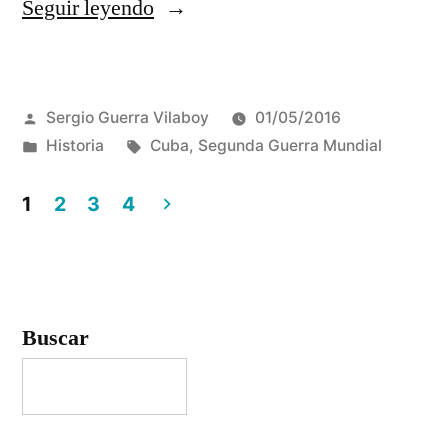
«Cuba
Seguir leyendo
durante
la
Publicado
Sergio Guerra Vilaboy
01/05/2016
Segunda
por
Publicado
Etiquetas:
Historia
Cuba
,
Segunda Guerra Mundial
Guerra
en
Mundial»
1
2
3
4
Paginación
de
entradas
Buscar