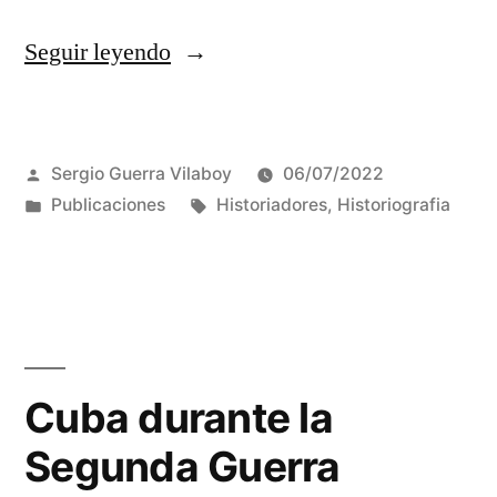
««CUARENTA
Seguir leyendo
Y
CINCO
Publicado
Sergio Guerra Vilaboy
06/07/2022
MAESTROS
por
Publicado
Etiquetas:
Publicaciones
Historiadores
,
Historiografia
Y
en
AMIGOS
QUE
YA
NO
Cuba durante la
ESTÁN»
Segunda Guerra
de