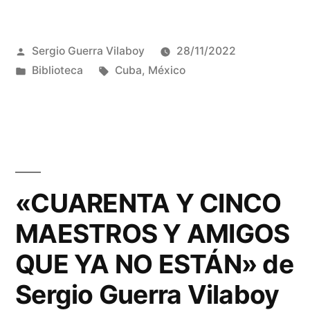
Publicado
Sergio Guerra Vilaboy
28/11/2022
por
Publicado
Etiquetas:
Biblioteca
Cuba
,
México
en
«CUARENTA Y CINCO
MAESTROS Y AMIGOS
QUE YA NO ESTÁN» de
Sergio Guerra Vilaboy