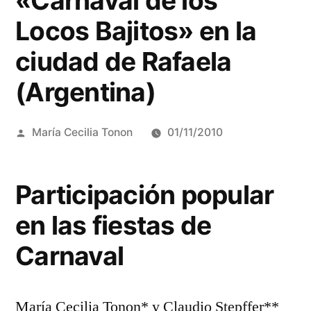
«Carnaval de los
Locos Bajitos» en la
ciudad de Rafaela
(Argentina)
Publicado
María Cecilia Tonon
01/11/2010
por
Participación popular
en las fiestas de
Carnaval
María Cecilia Tonon* y Claudio Stepffer**