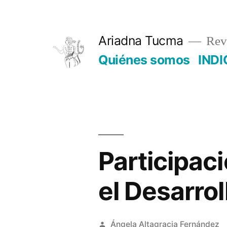
Saltar
al
Ariadna Tucma
Revi
contenido
Quiénes somos
INDI
Participac
el Desarrol
Publicado
Ángela Altagracia Fernández