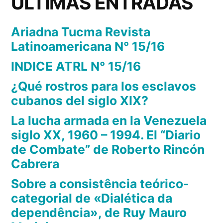
ULTIMAS ENTRADAS
“Matar
a
Ariadna Tucma Revista
Latinoamericana N° 15/16
un
INDICE ATRL N° 15/16
Muerto”.»
¿Qué rostros para los esclavos
cubanos del siglo XIX?
La lucha armada en la Venezuela
siglo XX, 1960 – 1994. El “Diario
de Combate” de Roberto Rincón
Cabrera
Sobre a consistência teórico-
categorial de «Dialética da
dependência», de Ruy Mauro