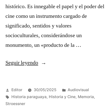
histórico. Es innegable el papel y el poder del
cine como un instrumento cargado de
significado, sentidos y valores
socioculturales, considerándose un
monumento, un «producto de la …
«Historia
Seguir leyendo
y
Cine:
Publicado
Publicado
Editor
30/05/2025
Audiovisual
un
por
Etiquetas:
en
Historia paraguaya
,
Historia y Cine
,
Memoria
,
análisis
Stroessner
de