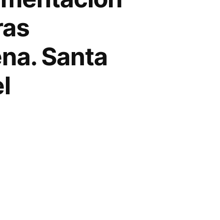
ras
ena. Santa
l