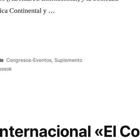
ica Continental y …
Publicado
Congresos-Eventos
,
Suplemento
en
ossok
nternacional «El C