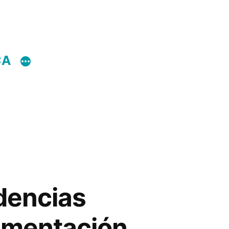
CA
dencias
agmentación