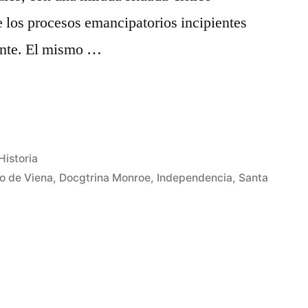
de los procesos emancipatorios incipientes
ente. El mismo …
Publicado
Historia
en
o de Viena
,
Docgtrina Monroe
,
Independencia
,
Santa
as
nas,