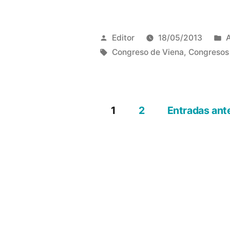
Publicado
P
Editor
18/05/2013
A
por
Etiquetas:
e
Congreso de Viena
,
Congresos
1
2
Entradas ant
Paginación
de
entradas