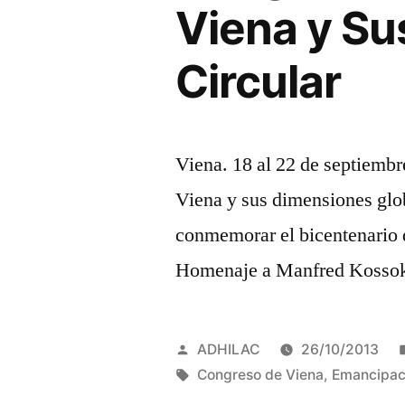
globales».
Viena y Su
IV
Circular
Circular»
Viena. 18 al 22 de septiem
Viena y sus dimensiones glo
conmemorar el bicentenario 
Homenaje a Manfred Kossok
Publicado
ADHILAC
26/10/2013
por
Etiquetas:
Congreso de Viena
,
Emancipac