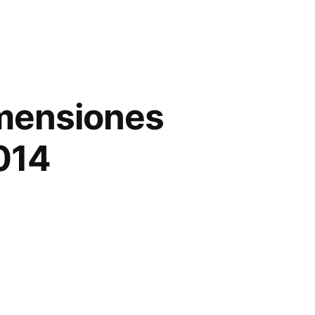
imensiones
014