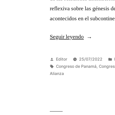
reflexiva sobre las génesis 
acontecidos en el subcontin
«La
Seguir leyendo
Encrucijada
de
Publicado
Editor
25/07/2022
las
por
Etiquetas:
Congreso de Panamá
,
Congres
Alianza
independenci
latinoamerica
entre
la