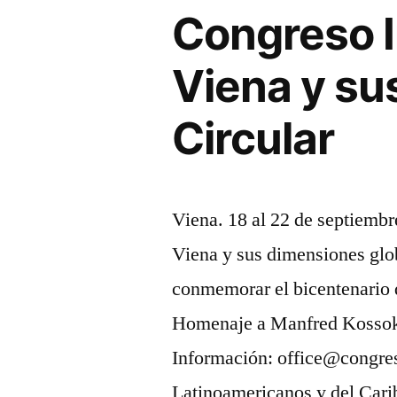
fragmentació
Congreso I
y
Viena y su
la
unión
Circular
frente
a
las
Viena. 18 al 22 de septiem
coyunturas
Viena y sus dimensiones glo
históricas
conmemorar el bicentenario 
del
Homenaje a Manfred Kossok
Congreso
Información: office@congres
de
Latinoamericanos y del Car