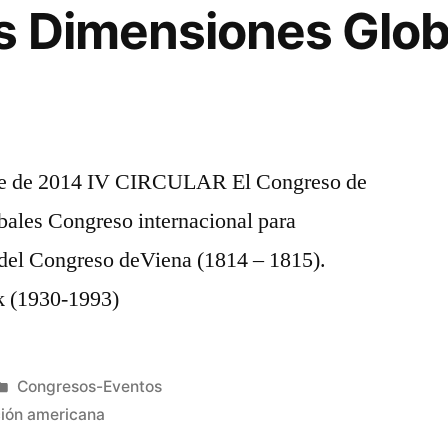
s Dimensiones Glob
bre de 2014 IV CIRCULAR El Congreso de
bales Congreso internacional para
del Congreso deViena (1814 – 1815).
 (1930-1993)
Publicado
Congresos-Eventos
en
ión americana