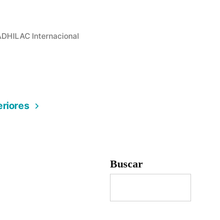
ublicado
DHILAC Internacional
n
eriores
Buscar