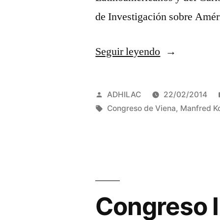
Viena.
de Investigación sobre Amér
Santa
Alianza,
«Congreso
Seguir leyendo
la
Internacional
Doctrina
«El
Publicado
ADHILAC
22/02/2014
Monroe
Congreso
por
Etiquetas:
Congreso de Viena
,
Manfred K
y
de
el
Viena
Congreso
y
de
sus
Congreso I
Panamá»
dimensiones