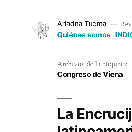
Saltar
al
Ariadna Tucma
Revi
contenido
Quiénes somos
INDI
Archivos de la etiqueta:
Congreso de Viena
La Encruci
latinoamer