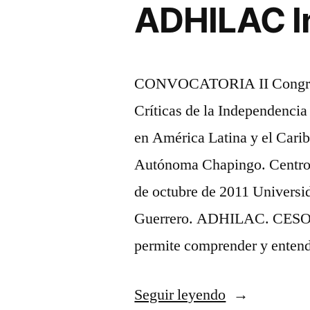
ADHILAC I
de
ADHILAC»
CONVOCATORIA II Congreso
Críticas de la Independenci
en América Latina y el Cari
Autónoma Chapingo. Centro d
de octubre de 2011 Univers
Guerrero. ADHILAC. CESOR.
permite comprender y entend
«II
Seguir leyendo