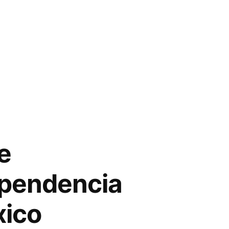
e
dependencia
xico