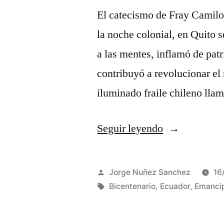
El catecismo de Fray Cami
la noche colonial, en Quito s
a las mentes, inflamó de patri
contribuyó a revolucionar e
iluminado fraile chileno ll
«Eugenio
Seguir leyendo
Espejo.
Estudio
Publicado
Jorge Nuñez Sanchez
16
Introductorio.
por
Etiquetas:
Bicentenario
,
Ecuador
,
Emanci
en»