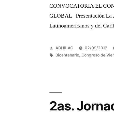
CONVOCATORIA EL CON
GLOBAL Presentación La As
Latinoamericanos y del Car
Publicado
ADHILAC
02/09/2012
por
Etiquetas:
Bicentenario
,
Congreso de Vie
2as. Jornad