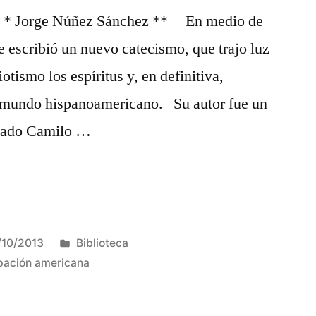
lo * Jorge Núñez Sánchez ** En medio de
e escribió un nuevo catecismo, que trajo luz
otismo los espíritus y, en definitiva,
l mundo hispanoamericano. Su autor fue un
amado Camilo …
Publicado
/10/2013
Biblioteca
en
pación americana