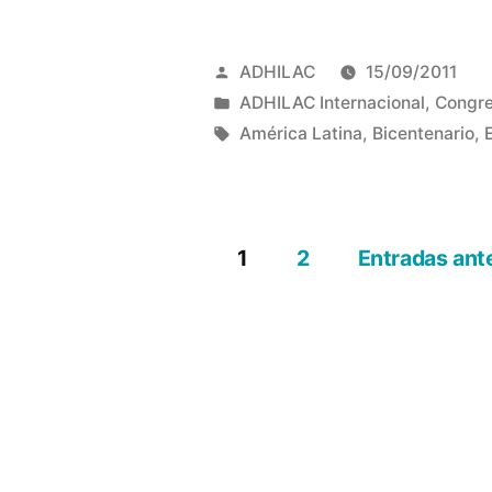
Congreso
Internacional
Publicado
ADHILAC
15/09/2011
sobre
por
Publicado
ADHILAC Internacional
,
Congre
en
Etiquetas:
América Latina
,
Bicentenario
,
Reflexiones
Críticas
de
1
2
Entradas ant
la
Paginación
Independenci
de
y
la
entradas
Revolución.
Chapingo.