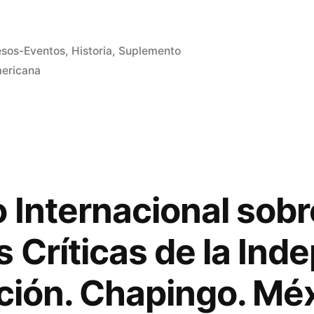
sos-Eventos
,
Historia
,
Suplemento
ericana
o Internacional sobr
s Críticas de la In
ución. Chapingo. Mé