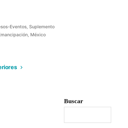
sos-Eventos
,
Suplemento
Emancipación
,
México
eriores
a
Buscar