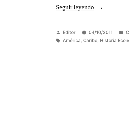
«Primer
Seguir leyendo
Congreso
de
Publicado
P
Editor
04/10/2011
C
la
por
Etiquetas:
e
América
,
Caribe
,
Historia Eco
Asociación
de
Historia
Económica
del
Caribe
(AHEC),