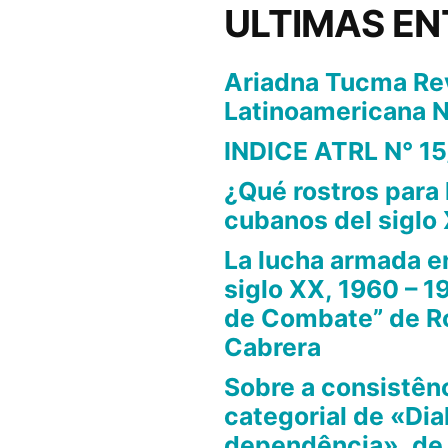
ULTIMAS E
Ariadna Tucma Re
Latinoamericana N
INDICE ATRL N° 15
¿Qué rostros para 
cubanos del siglo
La lucha armada e
siglo XX, 1960 – 19
de Combate” de R
Cabrera
Sobre a consistênc
categorial de «Dia
dependência», de