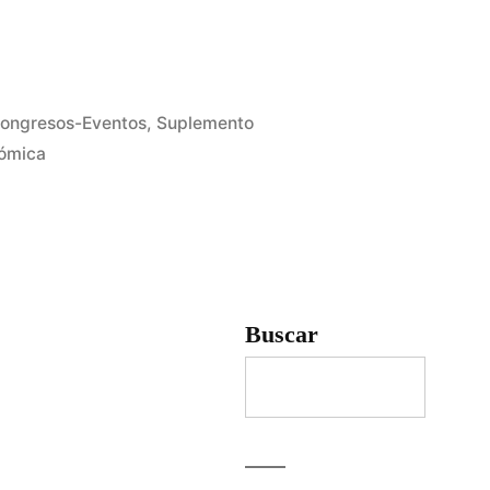
ublicado
ongresos-Eventos
,
Suplemento
n
nómica
Buscar