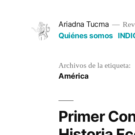
Saltar
al
Ariadna Tucma
Revi
contenido
Quiénes somos
INDI
Archivos de la etiqueta:
América
Primer Con
Historia E