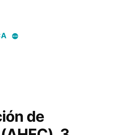
CA
ción de
 (AHEC), 3