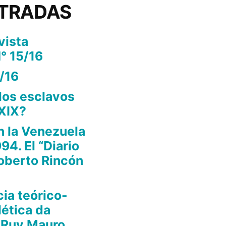
NTRADAS
vista
° 15/16
/16
los esclavos
 XIX?
n la Venezuela
94. El “Diario
oberto Rincón
ia teórico-
lética da
 Ruy Mauro