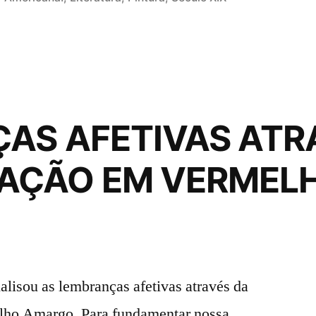
AS AFETIVAS ATR
AÇÃO EM VERMEL
lisou as lembranças afetivas através da
lho Amargo. Para fundamentar nossa