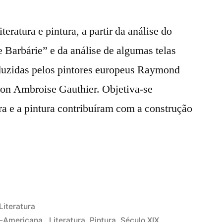
teratura e pintura, a partir da análise do
e Barbárie” e da análise de algumas telas
duzidas pelos pintores europeus Raymond
on Ambroise Gauthier. Objetiva-se
a e a pintura contribuíram com a construção
Publicado
Literatura
o
en
o-Americana.
,
Literatura
,
Pintura
,
Século XIX