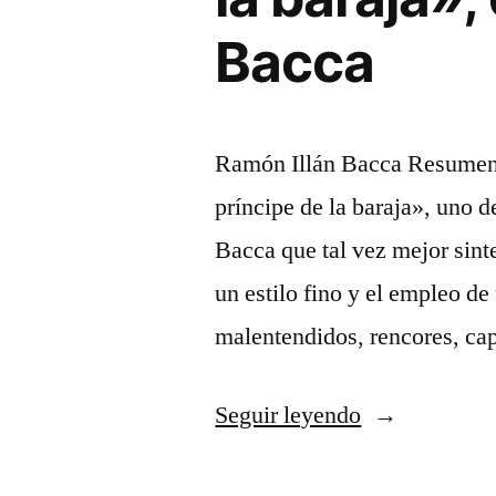
Bacca
Ramón Illán Bacca Resumen E
príncipe de la baraja», uno 
Bacca que tal vez mejor sinte
un estilo fino y el empleo de
malentendidos, rencores, ca
«El
Seguir leyendo
humor