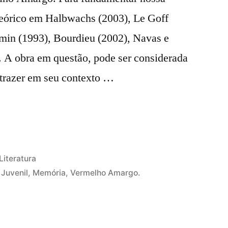
teórico em Halbwachs (2003), Le Goff
amin (1993), Bourdieu (2002), Navas e
. A obra em questão, pode ser considerada
, trazer em seu contexto …
ÇAS
Publicado
Literatura
en
 Juvenil
,
Memória
,
Vermelho Amargo.
AÇÃO