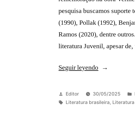
e
pesquisa buscamos suporte 
Leon
(1990), Pollak (1992), Benj
Ambroise
Ramos (2020), dentre outros
Gauthier»
literatura Juvenil, apesar de
«LEMBRAN
Seguir leyendo
AFETIVAS
ATRAVÉS
Publicado
Editor
30/05/2025
DA
por
Etiquetas:
Literatura brasileira
,
Literatura
REMEMOR
EM