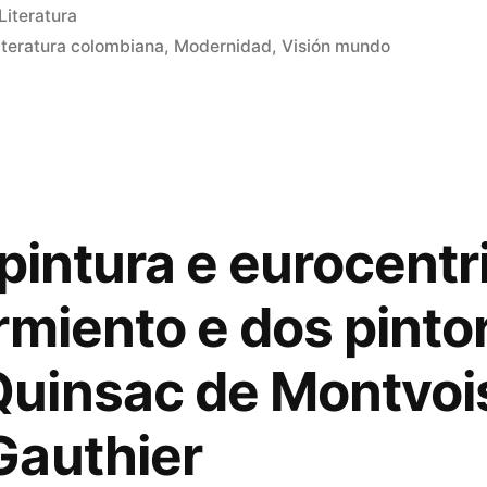
Publicado
Literatura
en
iteratura colombiana
,
Modernidad
,
Visión mundo
 pintura e eurocent
rmiento e dos pinto
uinsac de Montvoi
Gauthier