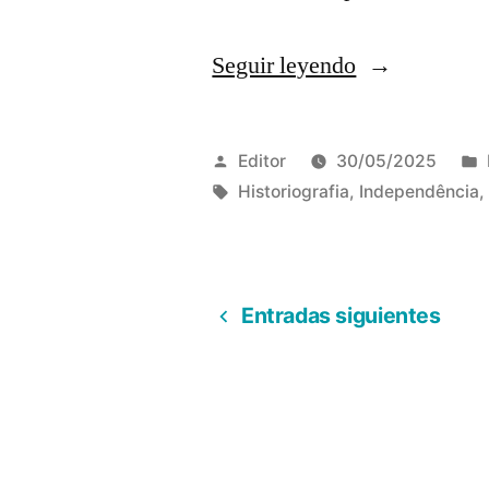
«O
Seguir leyendo
CHALAÇA:
A
Publicado
Editor
30/05/2025
SUBVERSÃ
por
Etiquetas:
Historiografia
,
Independência
DO
HISTÓRICO
Entradas siguientes
PARA
Paginación
O
LITERÁRIO
de
entradas