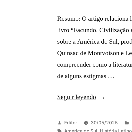
Ramón
Resumo: O artigo relaciona li
Bacca»
livro “Facundo, Civilização 
sobre a América do Sul, pro
Quinsac de Montvoison e Le
compreender como a literatur
de alguns estigmas …
«Literatura,
Seguir leyendo
pintura
e
Publicado
Editor
30/05/2025
eurocentrism
por
Etiquetas:
América do Sul
,
História Latin