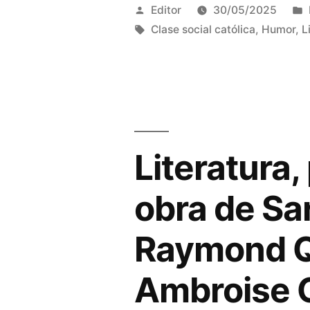
suelto
Publicado
Editor
30/05/2025
y
por
Etiquetas:
Clase social católica
,
Humor
,
L
feliz
de
«El
príncipe
Literatura,
de
la
obra de Sa
baraja»,
Raymond Q
cuento
del
Ambroise 
colombiano