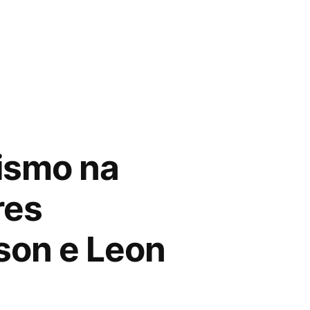
rismo na
res
son e Leon