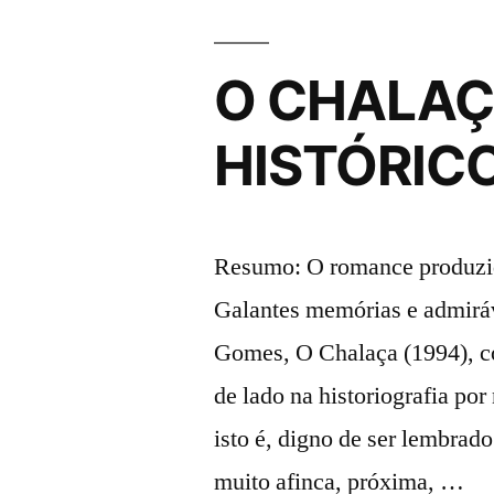
VERMELHO
AMARGO»
O CHALAÇ
HISTÓRICO
Resumo: O romance produzido
Galantes memórias e admiráv
Gomes, O Chalaça (1994), c
de lado na historiografia por
isto é, digno de ser lembrad
muito afinca, próxima, …