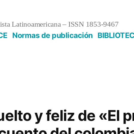
sta Latinoamericana – ISSN 1853-9467
CE
Normas de publicación
BIBLIOTE
elto y feliz de «El 
, cuento del colom