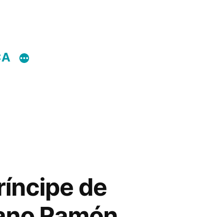
CA
príncipe de
biano Ramón