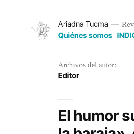
Saltar
al
Ariadna Tucma
Revi
contenido
Quiénes somos
INDI
Archivos del autor:
Editor
El humor su
la baraja»